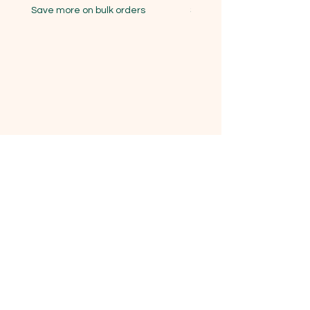
Save more on bulk orders
Save more on bulk orders