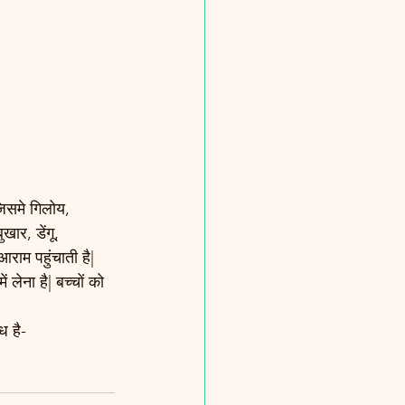
जिसमे गिलोय, 
ार, डेंगू, 
राम पहुंचाती है| 
ना है| बच्चों को 
ध है-