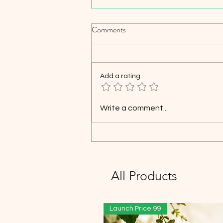
Comments
Add a rating
How Arnica Montana Supports
Write a comment...
Pain Relief: Uses of Arnica
Montana
All Products
Launch Price 99